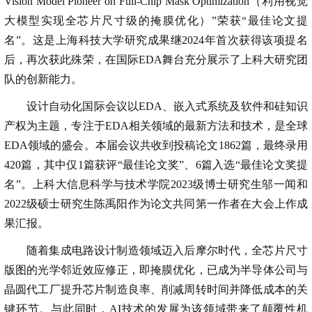
Vision Model Pioneer on Full-Chip Mask Optimization
（利用视觉
大模型实现全芯片尺寸级的
掩膜优化）”荣获“最佳论文提
名”。
这是上海科技大学研究成果继2024年首次获得该项提名
后，再次获此殊荣，在国际EDA舞台充分展示了上科大研究团
队的创新能力。
设计自动化国际会议以EDA、嵌入式系统及软件和硅知识
产权为主题，专注于EDA相关领域的最新方法和技术，是全球
EDA领域的盛会。本届会议共收到投稿论文1862篇，最终录用
420篇，其中仅1篇获评“最佳论文奖”、6篇入选“最佳论文奖提
名”。上科大信息科学与技术学院2023级博士研究生邬一闻和
2022级硕士研究生陈禹阳作为论文共同第一作者在大会上作成
果汇报。
随着集成电路设计制造领域迈入后摩尔时代，全芯片尺寸
版图的光学邻近效应修正，即掩膜优化，已成为半导体公司与
晶圆代工厂提升芯片制造良率、削减周转时间并降低成本的关
键环节。与此同时，AI技术的发展为该领域带来了颠覆性机