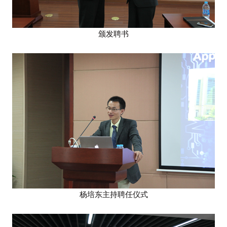
颁发聘书
杨培东主持聘任仪式